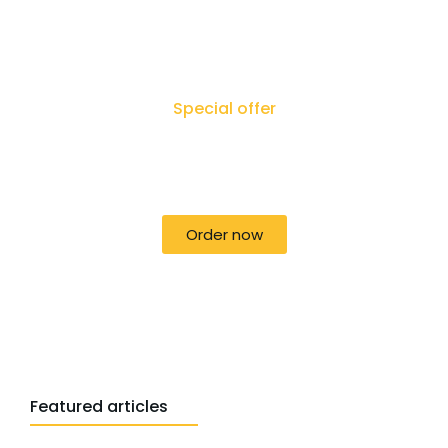
Special offer
50% off for lorem ipsum dolor sit amet
consectetur adipiscing!
Order now
Featured articles