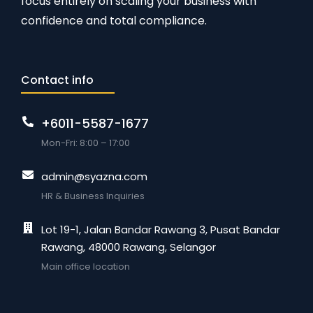
focus entirely on scaling your business with
confidence and total compliance.
Contact info
+6011-5587-1677
Mon-Fri: 8:00 – 17:00
admin@syazna.com
HR & Business Inquiries
Lot 19-1, Jalan Bandar Rawang 3, Pusat Bandar
Rawang, 48000 Rawang, Selangor
Main office location