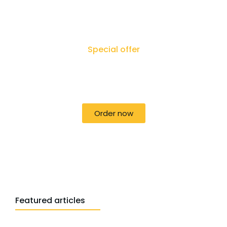
Special offer
50% off for lorem ipsum dolor sit amet
consectetur adipiscing!
Order now
Featured articles