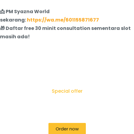
📩 PM Syazna World
sekarang:
https://wa.me/601155871677
🎁 Daftar free 30 minit consultation sementara slot
masih ada!
Special offer
50% off for lorem ipsum dolor sit amet
consectetur adipiscing!
Order now