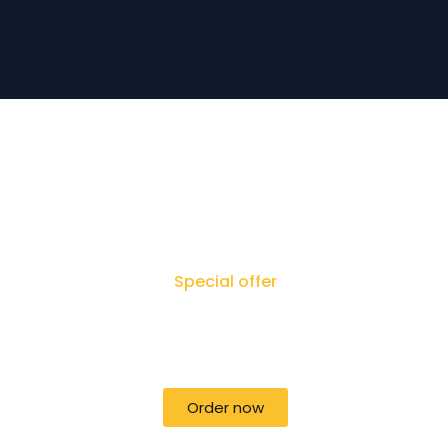
Special offer
50% off for lorem ipsum dolor sit
amet consectetur adipiscing!
Order now