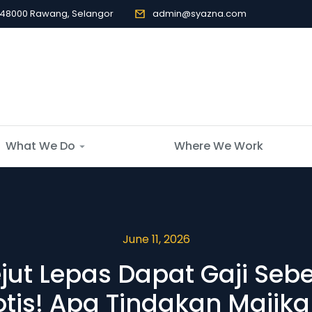
, 48000 Rawang, Selangor
admin@syazna.com
What We Do
Where We Work
June 11, 2026
ejut Lepas Dapat Gaji S
tis! Apa Tindakan Majik