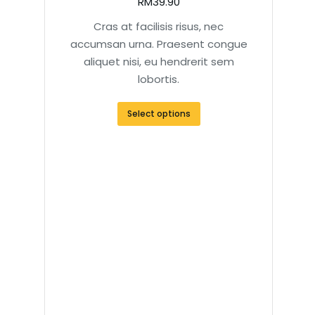
RM
39.90
Cras at facilisis risus, nec
accumsan urna. Praesent congue
aliquet nisi, eu hendrerit sem
lobortis.
Select options