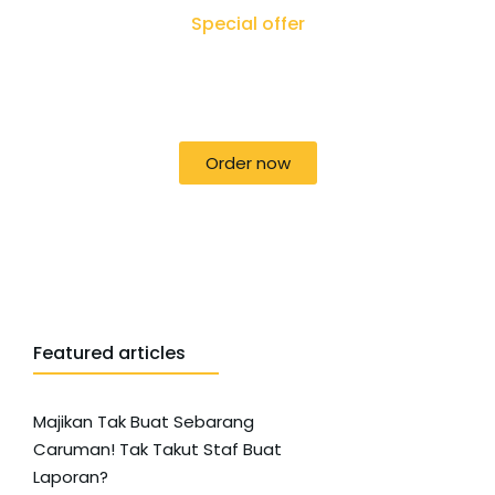
Special offer
50% off for lorem ipsum dolor sit amet
consectetur adipiscing!
Order now
Featured articles
Majikan Tak Buat Sebarang
Caruman! Tak Takut Staf Buat
Laporan?