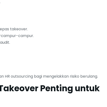
.
epas takeover.
bercampur-campur.
udit.
n HR outsourcing bagi mengelakkan risiko berulang.
akeover Penting untuk