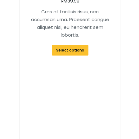
RM
39.90
Cras at facilisis risus, nec
accumsan urna. Praesent congue
aliquet nisi, eu hendrerit sem
lobortis.
Select options