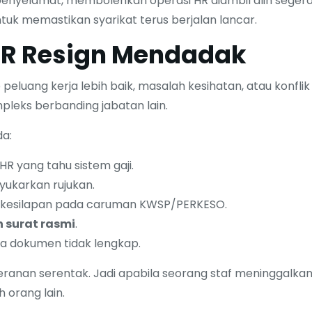
enyelamat, membolehkan operasi HR diambil alih seger
tuk memastikan syarikat terus berjalan lancar.
f HR Resign Mendadak
eluang kerja lebih baik, masalah kesihatan, atau konflik
leks berbanding jabatan lain.
da:
R yang tahu sistem gaji.
yukarkan rujukan.
kesilapan pada caruman KWSP/PERKESO.
n surat rasmi
.
a dokumen tidak lengkap.
ranan serentak. Jadi apabila seorang staf meninggalka
h orang lain.