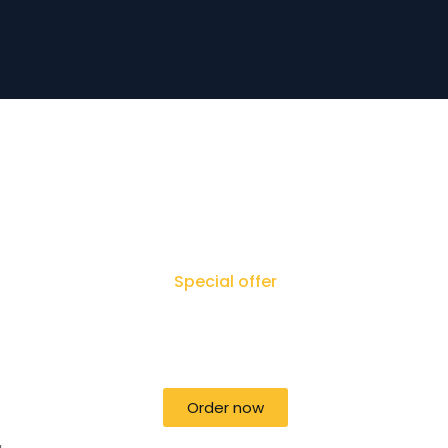
Special offer
50% off for lorem ipsum dolor sit
amet consectetur adipiscing!
Order now