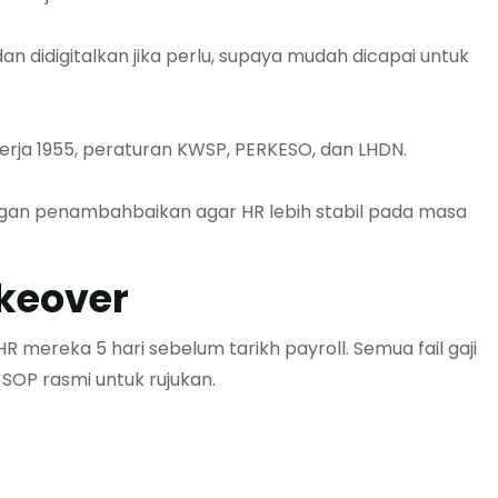
RM
50.00
–
RM
99.00
Full online guide on modern
an didigitalkan jika perlu, supaya mudah dicapai untuk
business optimisation strategies.
Select options
ja 1955, peraturan KWSP, PERKESO, dan LHDN.
gan penambahbaikan agar HR lebih stabil pada masa
ement
keover
odern crisis
tegies.
 mereka 5 hari sebelum tarikh payroll. Semua fail gaji
 SOP rasmi untuk rujukan.