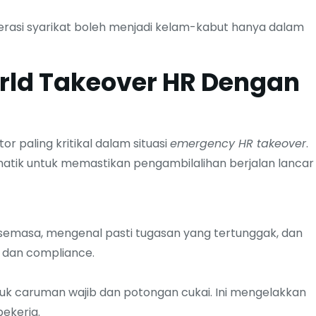
perasi syarikat boleh menjadi kelam-kabut hanya dalam
ld Takeover HR Dengan
paling kritikal dalam situasi
emergency HR takeover
.
atik untuk memastikan pengambilalihan berjalan lancar
semasa, mengenal pasti tugasan yang tertunggak, dan
l dan compliance.
Sale!
asuk caruman wajib dan potongan cukai. Ini mengelakkan
Brand & Strategy
ekerja.