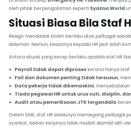
Di sinilah konsep
Emergency HR Takeover
menjadi p
oleh pihak berpengalaman seperti
Syazna World
un
Situasi Biasa Bila Sta
Resign mendadak boleh berlaku atas pelbagai sebab p
dalaman. Namun, kesannya kepada HR jauh lebih komp
Antara situasi yang kerap berlaku apabila staf HR tia
Payroll tidak dapat diproses
kerana hanya staf H
Fail dan dokumen penting tidak tersusun
, men
Data pekerja tidak dikemaskini
, menyebabkan 
Tiada pegawai HR untuk urus cuti, disiplin, da
Audit atau pemeriksaan JTK tergendala
keran
Dalam SME, staf HR selalunya memegang pelbagai pe
syarikat, beban kerjanya tidak mudah diambil alih ole