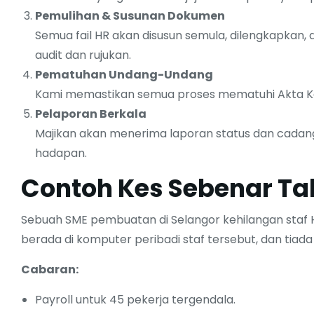
Pemulihan & Susunan Dokumen
Semua fail HR akan disusun semula, dilengkapkan, d
audit dan rujukan.
Pematuhan Undang-Undang
Kami memastikan semua proses mematuhi Akta Ker
Pelaporan Berkala
Majikan akan menerima laporan status dan cadan
man Resources
Crisis Manag
hadapan.
RM
160.00
RM
230.00
Contoh Kes Sebenar Ta
ne guide on modern digital
Full online guide on m
g and product strategy.
management stra
Sebuah SME pembuatan di Selangor kehilangan staf HR
berada di komputer peribadi staf tersebut, dan tiada
Add to cart
Add to cart
Cabaran:
Payroll untuk 45 pekerja tergendala.